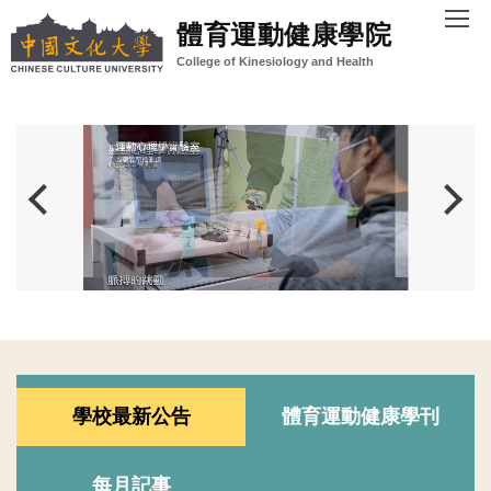
跳
體育運動健康學院
到
College of Kinesiology and Health
主
要
內
容
區
學校最新公告
體育運動健康學刊
每月記事